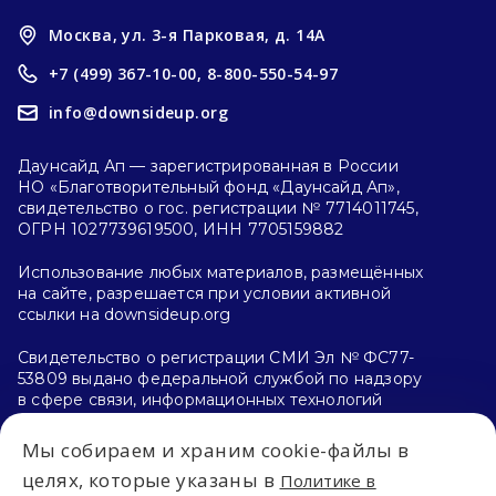
Москва, ул. 3-я Парковая, д. 14А
+7 (499) 367-10-00,
8-800-550-54-97
info@downsideup.org
Даунсайд Ап — зарегистрированная в России
НО «Благотворительный фонд «Даунсайд Ап»,
свидетельство о гос. регистрации № 7714011745,
ОГРН 1027739619500, ИНН 7705159882
Использование любых материалов, размещённых
на сайте, разрешается при условии активной
ссылки на downsideup.org
Свидетельство о регистрации СМИ Эл № ФС77-
53809 выдано федеральной службой по надзору
в сфере связи, информационных технологий
и массовых коммуникаций (Роскомнадзор)
26.04.2013 г.
Мы собираем и храним cookie-файлы в
целях, которые указаны в
Политике в
Политика конфиденциальности