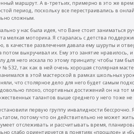
нный маршрут. А в-третьих, примерно в это же время
стой период, поскольку все перестраивались в онла
ьно сложным.
ально у нас была идея, что Ване стоит заниматься р
та мелкая моторика. Я старалась с детства поддержи
, в качестве развлечения давала ему шурупы и отве
 а потом выкручивал их. Ему это занятие нравилось, и
лу для него искала по этому принципу: чтобы там бы
 № 532, так как в ней очень хорошая столярная маст
занимался в этой мастерской в рамках школьных урок
няли, что столярное дело для него будет самым подх
довольно плохо, спортивных достижений он на тот м
ожественных талантов выше среднего у него тоже не
установили первую группу инвалидности бессрочно. 
ьтатом, потому что он действительно не может жить
 умеет отслеживать и рассчитывать время, планиров
ьно слабо ориентируется в понятиях «прошлое» и «б