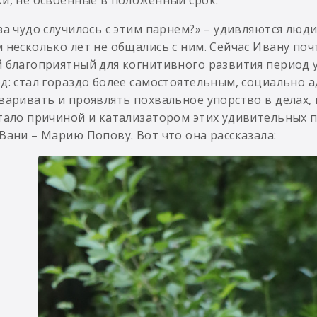
и, не освоенные в положенный срок.
за чудо случилось с этим парнем?» – удивляются люд
 несколько лет не общались с ним. Сейчас Ивану почти 
 благоприятный для когнитивного развития период у
д: стал гораздо более самостоятельным, социально 
варивать и проявлять похвальное упорство в делах,
тало причиной и катализатором этих удивительных 
Вани – Марию Попову. Вот что она рассказала: