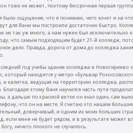
он тоже не может, поэтому бессрочная первая группа 
я было ощущение, что я понимаю, чего хочет и на чт
ут для Вани мы построили достаточно быстро. Колл
е не так уж много, а нам нужен был исключительно 
оду, что самым подходящим будет 21-й колледж, пот
рное дело. Правда, дорога от дома до колледжа заним
о.
оследний год учебы здание колледжа в Новогиреево з
с, который находится у метро «Бульвар Рокоссовског
, и калитка, ведущая на территорию колледжа, расп
. Благодаря этому Ваня научился часть пути продела
ы, а дальше по красной ветке он ехал один, сам вых
лефону, что он на месте. Я считаю это нашим больши
ельный, доверчивый, и одним из моих больших страх
д, если меня не будет рядом, и в результате может
 богу, ничего плохого не случилось.