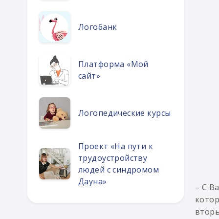
Логобанк
Платформа «Мой
сайт»
Логопедические курсы
Проект «На пути к
трудоустройству
людей с синдромом
Дауна»
– С В
котор
вторы