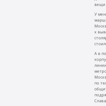
вещи 
У мен
маршр
Москв
к выв
столя
стоил
А в п
корпу
линии
метро
Москв
по те
общит
подря
Слава