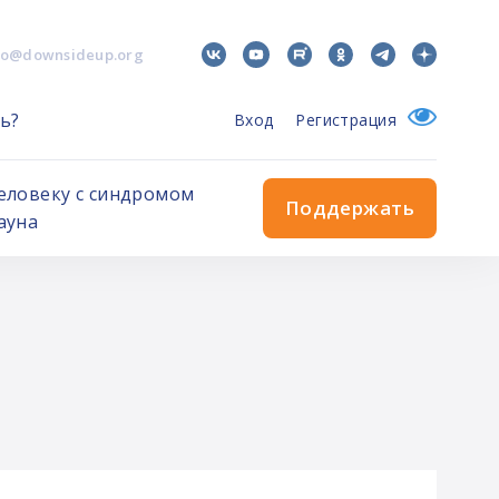
fo@downsideup.org
ь?
Вход
Регистрация
еловеку с синдромом
Поддержать
ауна