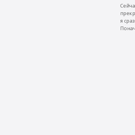
Сейча
прекр
я сра
Понач