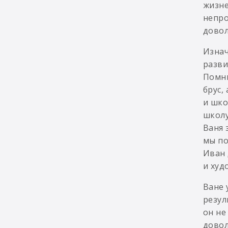
жизне
непро
довол
Изнач
разви
Помню
брус,
и шко
школу
Ваня 
мы по
Иван 
и худ
Ване 
резул
он не
довол