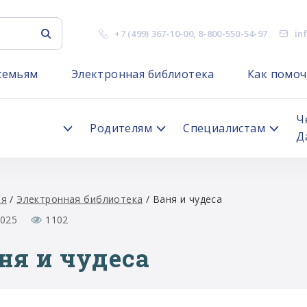
+7 (499) 367-10-00
,
8-800-550-54-97
in
семьям
Электронная библиотека
Как помоч
я
Ч
Родителям
Специалистам
Д
ая
/
Электронная библиотека
/
Ваня и чудеса
2025
1102
ня и чудеса