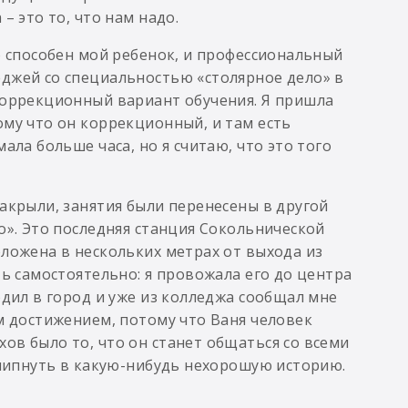
– это то, что нам надо.
о способен мой ребенок, и профессиональный
еджей со специальностью «столярное дело» в
коррекционный вариант обучения. Я пришла
ому что он коррекционный, и там есть
ала больше часа, но я считаю, что это того
акрыли, занятия были перенесены в другой
о». Это последняя станция Сокольнической
оложена в нескольких метрах от выхода из
ть самостоятельно: я провожала его до центра
одил в город и уже из колледжа сообщал мне
м достижением, потому что Ваня человек
ов было то, что он станет общаться со всеми
 влипнуть в какую-нибудь нехорошую историю.