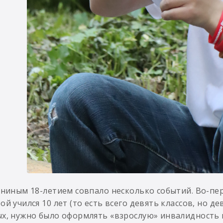
аниным 18-летием совпало несколько событий. Во-пер
ой учился 10 лет (то есть всего девять классов, но д
х, нужно было оформлять «взрослую» инвалидность 