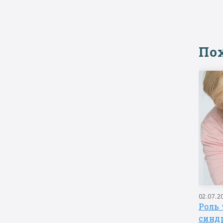
По
06.08.2025
02.07.2
тоит
Учимся общаться: фокусы и
Роль 
ом с
развитие коммуникации
синд