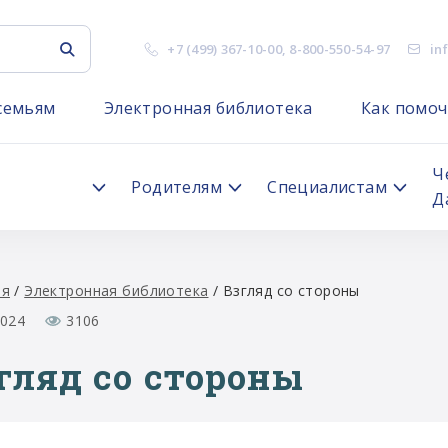
+7 (499) 367-10-00
,
8-800-550-54-97
in
семьям
Электронная библиотека
Как помоч
я
Ч
Родителям
Специалистам
Д
ая
/
Электронная библиотека
/
Взгляд со стороны
2024
3106
гляд со стороны