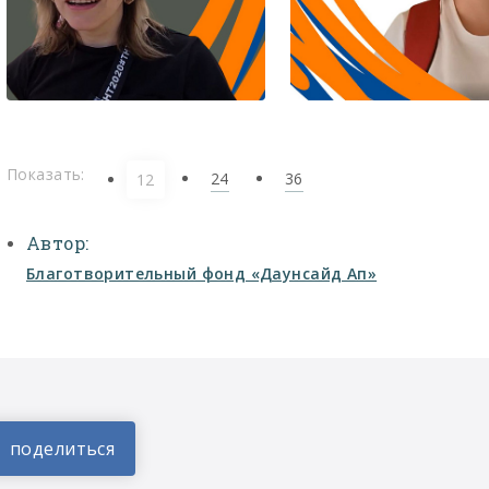
Показать:
24
36
12
Автор:
Благотворительный фонд «Даунсайд Ап»