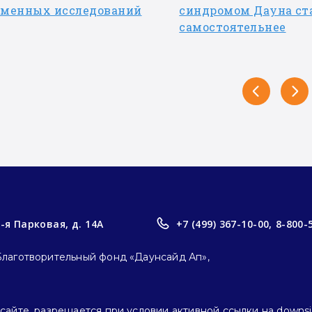
еменных исследований
синдромом Дауна ст
самостоятельнее
3-я Парковая, д. 14А
+7 (499) 367-10-00,
8-800-
Благотворительный фонд «Даунсайд Ап»,
айте, разрешается при условии активной ссылки на downsi