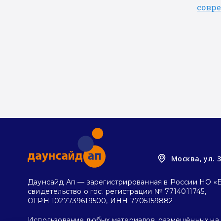
се или
совр
этой
Москва, ул. 
Даунсайд Ап — зарегистрированная в России НО «
свидетельство о гос. регистрации № 7714011745,
ОГРН 1027739619500, ИНН 7705159882
Использование любых материалов, размещённых на с