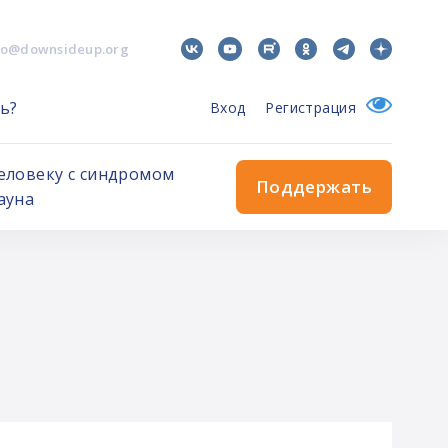
fo@downsideup.org
ь?
Вход
Регистрация
еловеку с синдромом
Поддержать
ауна