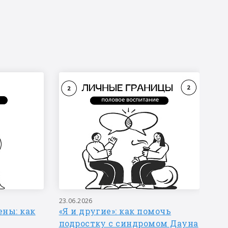
23.06.2026
16.
ны: как
«Я и другие»: как помочь
На
подростку с синдромом Дауна
щи