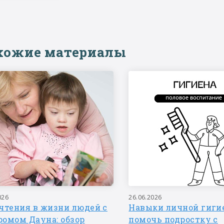
хожие материалы
026
26.06.2026
чтения в жизни людей с
Навыки личной гигие
ромом Дауна: обзор
помочь подростку с