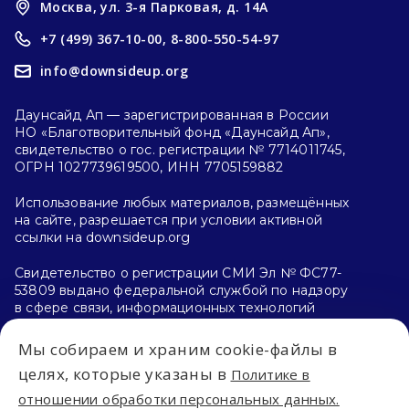
Москва, ул. 3-я Парковая, д. 14А
+7 (499) 367-10-00,
8-800-550-54-97
info@downsideup.org
Даунсайд Ап — зарегистрированная в России
НО «Благотворительный фонд «Даунсайд Ап»,
свидетельство о гос. регистрации № 7714011745,
ОГРН 1027739619500, ИНН 7705159882
Использование любых материалов, размещённых
на сайте, разрешается при условии активной
ссылки на downsideup.org
Свидетельство о регистрации СМИ Эл № ФС77-
53809 выдано федеральной службой по надзору
в сфере связи, информационных технологий
и массовых коммуникаций (Роскомнадзор)
26.04.2013 г.
Мы собираем и храним cookie-файлы в
целях, которые указаны в
Политике в
Политика конфиденциальности
отношении обработки персональных данных.