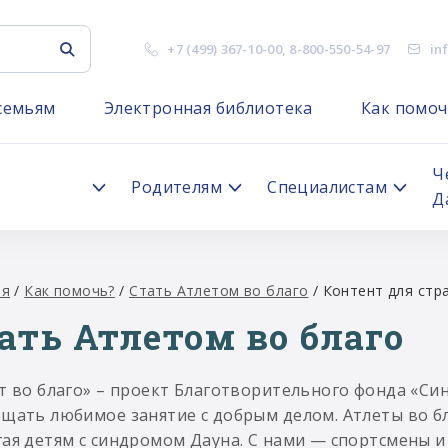
+7 (499) 367-10-00
,
8-800-550-54-97
in
семьям
Электронная библиотека
Как помоч
я
Ч
Родителям
Специалистам
Д
ая
/
Как помочь?
/
Стать Атлетом во благо
/
Контент для стр
ать Атлетом во благо
т во благо» – проект Благотворительного фонда «С
щать любимое занятие с добрым делом. Атлеты во б
ая детям с синдромом Дауна. С нами — спортсмены и 