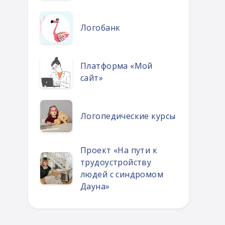
Логобанк
Платформа «Мой
сайт»
Логопедические курсы
Проект «На пути к
трудоустройству
людей с синдромом
Дауна»