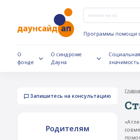
Программы помощи 
О
О синдроме
Социальна
фонде
Дауна
значимость
Главн
Запишитесь на консультацию
Ст
«Атле
Родителям
совме
помог