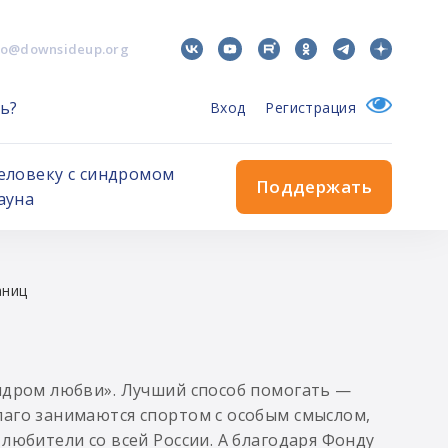
fo@downsideup.org
ь?
Вход
Регистрация
еловеку с синдромом
Поддержать
ауна
аниц
индром любви». Лучший способ помогать —
лаго занимаются спортом с особым смыслом,
любители со всей России. А благодаря Фонду