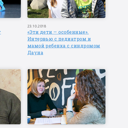
23.10.2018
т
«Эти дети — особенные».
Интервью с педиатром и
мамой ребенка с синдромом
Дауна