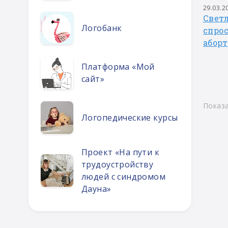
29.03.2
Светл
Логобанк
спрос
аборт
Платформа «Мой
сайт»
Показа
Логопедические курсы
Проект «На пути к
трудоустройству
людей с синдромом
Дауна»