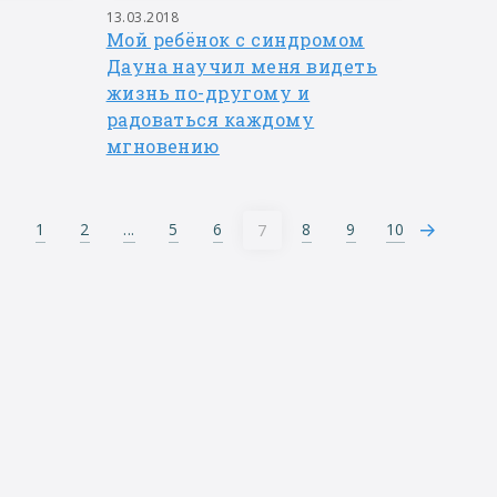
13.03.2018
Мой ребёнок с синдромом
Дауна научил меня видеть
жизнь по-другому и
радоваться каждому
мгновению
1
2
...
5
6
8
9
10
7