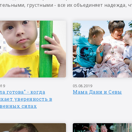
тельными, грустными - все их объединяет надежда, чт
019
05.08.2019
ла готова" - когда
Мама Дани и Севы
икает уверенность в
твенных силах