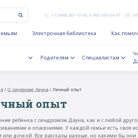
+7 (499) 367-10-00
,
8-800-550-54-97
in
семьям
Электронная библиотека
Как помоч
я
Ч
Родителям
Специалистам
Д
ая
/
О синдроме Дауна
/
Личный опыт
чный опыт
ние ребенка с синдромом Дауна, как и с любой друго
иваниями и опасениями. У каждой семьи есть своя и
 или дочкой. Все рассказы разные, но какими бы он