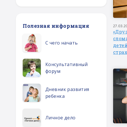
Полезная информация
27.03.2
«Друз
слом
С чего начать
дете
страх
Консультативный
форум
Дневник развития
ребенка
Личное дело