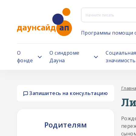
Программы помощи 
О
О синдроме
Социальна
фонде
Дауна
значимость
Главн
Запишитесь на консультацию
Ли
Рожде
Родителям
переж
сыном