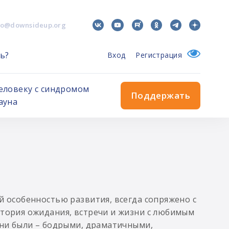
fo@downsideup.org
ь?
Вход
Регистрация
еловеку с синдромом
Поддержать
ауна
й особенностью развития, всегда сопряжено с
стория ожидания, встречи и жизни с любимым
и ни были – бодрыми, драматичными,