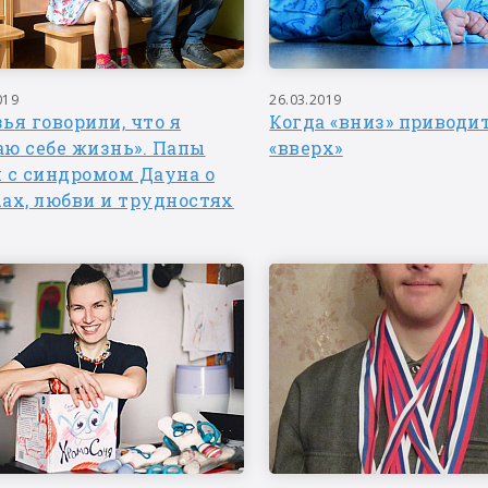
019
26.03.2019
ья говорили, что я
Когда «вниз» приводи
аю себе жизнь». Папы
«вверх»
й с синдромом Дауна о
ах, любви и трудностях