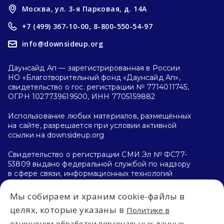
Москва, ул. 3-я Парковая, д. 14А
+7 (499) 367-10-00,
8-800-550-54-97
info@downsideup.org
Даунсайд Ап — зарегистрированная в России
НО «Благотворительный фонд «Даунсайд Ап»,
свидетельство о гос. регистрации № 7714011745,
ОГРН 1027739619500, ИНН 7705159882
Использование любых материалов, размещённых
на сайте, разрешается при условии активной
ссылки на downsideup.org
Свидетельство о регистрации СМИ Эл № ФС77-
53809 выдано федеральной службой по надзору
в сфере связи, информационных технологий
и массовых коммуникаций (Роскомнадзор)
26.04.2013 г.
Мы собираем и храним cookie-файлы в
целях, которые указаны в
Политике в
Политика конфиденциальности
отношении обработки персональных данных.