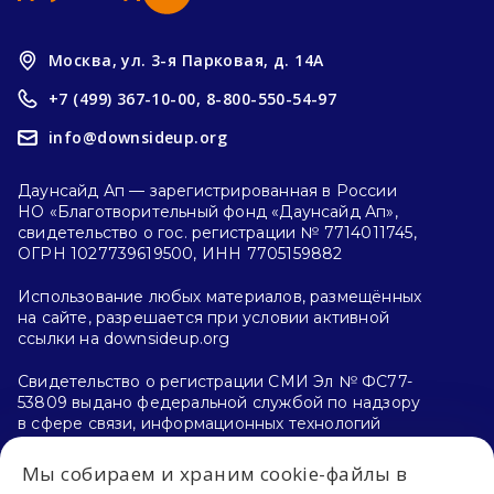
Москва, ул. 3-я Парковая, д. 14А
+7 (499) 367-10-00,
8-800-550-54-97
info@downsideup.org
Даунсайд Ап — зарегистрированная в России
НО «Благотворительный фонд «Даунсайд Ап»,
свидетельство о гос. регистрации № 7714011745,
ОГРН 1027739619500, ИНН 7705159882
Использование любых материалов, размещённых
на сайте, разрешается при условии активной
ссылки на downsideup.org
Свидетельство о регистрации СМИ Эл № ФС77-
53809 выдано федеральной службой по надзору
в сфере связи, информационных технологий
и массовых коммуникаций (Роскомнадзор)
26.04.2013 г.
Мы собираем и храним cookie-файлы в