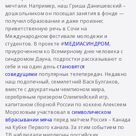
мечтали. Например, наш Гриша Данишевский –
дошкольником он посещал занятия в фонде —
получил образование и даже произнес
приветственную речь в Сочи на
Международном фестивале молодежи и
студентов. В проекте #
МЕДИАСИНДРОМ
,
приуроченном ко Всемирному дню человека с
синдромом Дауна, подростки рассказывают о
себе и на один день
становятся
соведущими
популярных телепередач. Недавно
наш подопечный, семилетний Вася Булгаков,
вместе с двукратным чемпионом мира,
серебряным призером Олимпийский игр,
капитаном сборной России по хоккею Алексеем
Морозовым участвовал в
символическом
вбрасывании мяча
перед матчем Россия – Канада
на Кубке Первого канала. За этим событием по
ТВ наблюдали миллионы российских