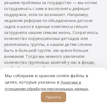
решаем проблемы за государство — мы хотим
сотрудничать с ним и восполнять дефицит
поддержки, если он возникает. Например,
недавняя реформа по объединению детских
садов и школ в единые комплексы сильно
затруднила нашим семьям жизнь. Сократилось
количество коррекционных детсадов или
увеличились группы, а нашим детям сложно
быть в большой группе, им нужно больше
внимания. Тогда мы немного увеличили
количество групповых занятий у нас в фонде,
чтобы больше детей могли приходить к нам на
занятия. В этом сильная сторона фонда — гибко
Мы собираем и храним cookie-файлы в
реагировать на настоящий момент, развивать
целях, которые указаны в
Политике в
программы поддержки, ориентируясь на
отношении обработки персональных данных.
запросы семей, и давать им уверенность в
Принять
будущем.