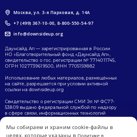
Москва, ул. 3-я Парковая, д. 14А
+7 (499) 367-10-00,
8-800-550-54-97
info@downsideup.org
Даунсайд Ап — зарегистрированная в России
НО «Благотворительный фонд «Даунсайд Ап»,
свидетельство о гос. регистрации № 7714011745,
ОГРН 1027739619500, ИНН 7705159882
Использование любых материалов, размещённых
на сайте, разрешается при условии активной
ссылки на downsideup.org
Свидетельство о регистрации СМИ Эл № ФС77-
53809 выдано федеральной службой по надзору
в сфере связи, информационных технологий
и массовых коммуникаций (Роскомнадзор)
26.04.2013 г.
Мы собираем и храним cookie-файлы в
целях, которые указаны в
Политике в
Политика конфиденциальности