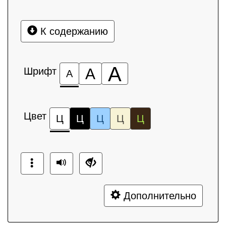
К содержанию
А
Шрифт
А
А
Цвет
Ц
Ц
Ц
Ц
Ц
Дополнительно