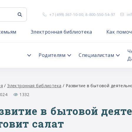
+7 (499) 367-10-00
,
8-800-550-54-97
in
семьям
Электронная библиотека
Как помоч
я
Ч
Родителям
Специалистам
Д
ая
/
Электронная библиотека
/
Развитие в бытовой деятельно
2024
1332
звитие в бытовой деят
товит салат