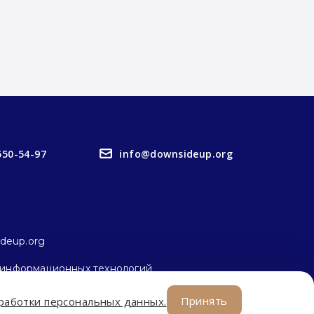
550-54-97
info@downsideup.org
deup.org
 информационных технологий
Принять
работки персональных данных.