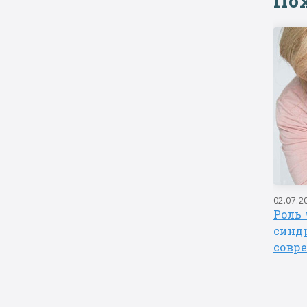
По
10.12.2025
02.07.2
Вопрос логопеду. Когда пора
Роль 
речи,
начинать занятия с
синд
вый?
логопедом? С чего начать?
совр