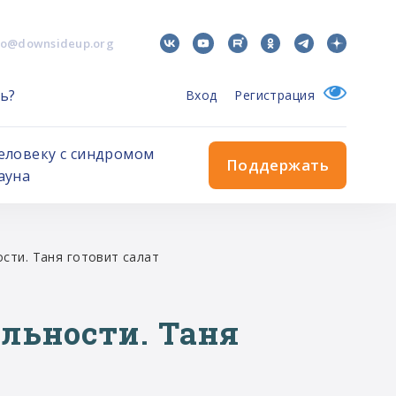
fo@downsideup.org
ь?
Вход
Регистрация
еловеку с синдромом
Поддержать
ауна
сти. Таня готовит салат
ельности. Таня