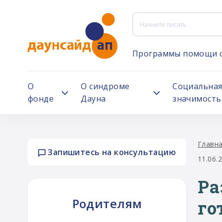
Программы помощи 
О
О синдроме
Социальна
фонде
Дауна
значимость
Главн
Запишитесь на консультацию
11.06.
Ра
Родителям
го