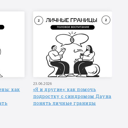
23.06.2026
10.
ны: как
«Я и другие»: как помочь
Ли
подростку с синдромом Дауна
по
ать
понять личные границы
ди