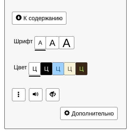
К содержанию
А
Шрифт
А
А
Цвет
Ц
Ц
Ц
Ц
Ц
Дополнительно