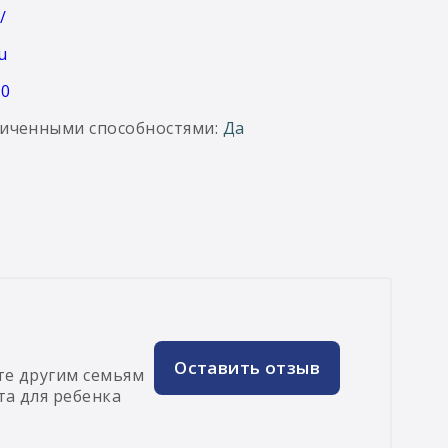
/
u
00
ниченными способностями
: Да
Оставить отзыв
те другим семьям
та для ребенка