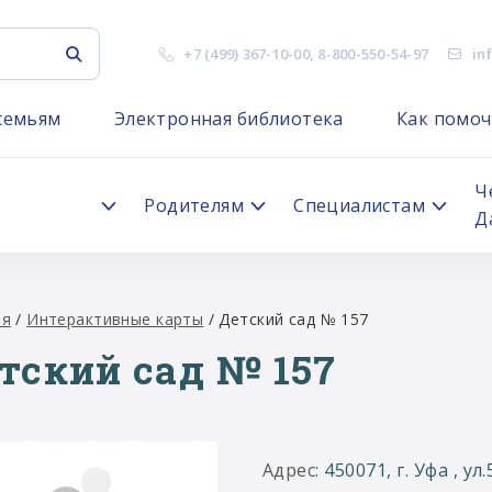
+7 (499) 367-10-00
,
8-800-550-54-97
in
семьям
Электронная библиотека
Как помоч
я
Ч
Родителям
Специалистам
Д
ая
/
Интерактивные карты
/
Детский сад № 157
тский сад № 157
Адрес
: 450071, г. Уфа , ул