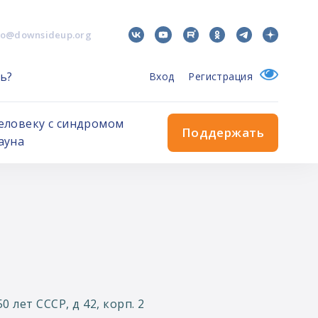
fo@downsideup.org
ь?
Вход
Регистрация
еловеку с синдромом
Поддержать
ауна
.50 лет СССР, д 42, корп. 2