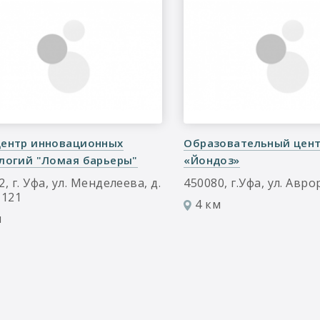
ентр инновационных
Образовательный цен
логий "Ломая барьеры"
«Йондоз»
, г. Уфа, ул. Менделеева, д.
450080, г.Уфа, ул. Авро
-121
4 км
м