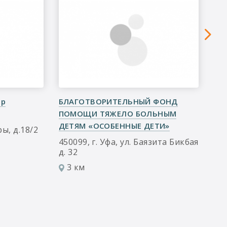
тр
БЛАГОТВОРИТЕЛЬНЫЙ ФОНД
Ре
ПОМОЩИ ТЯЖЕЛО БОЛЬНЫМ
сп
ДЕТЯМ «ОСОБЕННЫЕ ДЕТИ»
ры, д.18/2
45
Ба
450099, г. Уфа, ул. Баязита Бикбая
Ав
д. 32
5
3 км