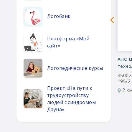
Логобанк
Платформа «Мой
сайт»
 школа-
АНО "Дом без границ"
АНО Ц
техно
Логопедические курсы
450038, г. Уфа, ул. Коммунаров, д.
4
ая д.8/3
450022
195/2
9 км
Проект «На пути к
2 к
трудоустройству
людей с синдромом
Дауна»