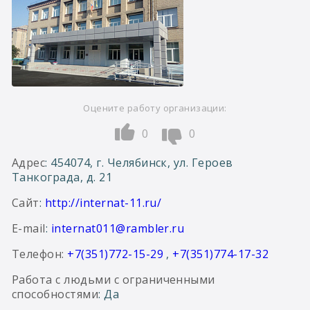
Оцените работу организации:
0
0
Адрес
: 454074, г. Челябинск, ул. Героев
Танкограда, д. 21
Сайт
:
http://internat-11.ru/
E-mail
:
internat011@rambler.ru
Телефон:
+7(351)772-15-29
,
+7(351)774-17-32
Работа с людьми с ограниченными
способностями
: Да