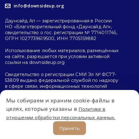
info@downsideup.org
Даунсайд Ап — зарегистрированная в России
НО «Благотворительный фонд «Даунсайд Ап»,
свидетельство о гос. регистрации № 7714011745,
ОГРН 1027739619500, ИНН 7705159882
Использование любых материалов, размещённых
на сайте, разрешается при условии активной
ссылки на downsideup.org
Свидетельство о регистрации СМИ Эл № ФС77-
53809 выдано федеральной службой по надзору
в сфере связи, информационных технологий
и массовых коммуникаций (Роскомнадзор)
26.04.2013 г.
Мы собираем и храним cookie-файлы в
целях, которые указаны в
Политике в
Политика конфиденциальности
отношении обработки персональных данных.
Принять