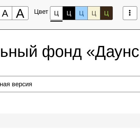
А
А
Цвет
Ц
Ц
Ц
Ц
Ц
льный фонд «Даунс
ная версия