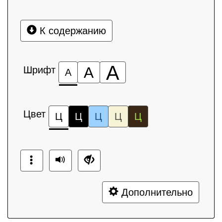
К содержанию
А
Шрифт
А
А
Цвет
Ц
Ц
Ц
Ц
Ц
Дополнительно