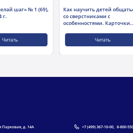
елай шаг» № 1 (69),
Как научить детей общать
 г.
со сверстниками с
особенностями. Карточки..
Читать
Читать
я Парковая, д. 14А
+7 (499) 367-10-00
,
8-800-55