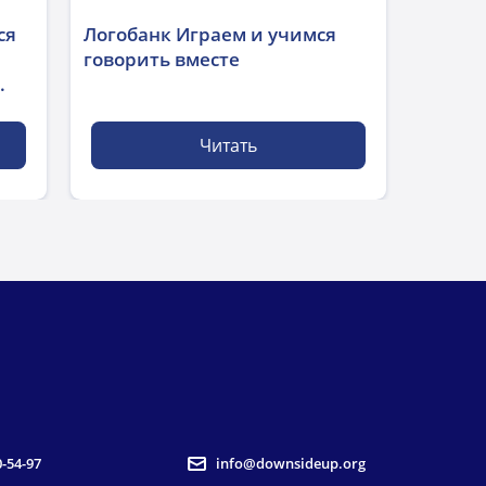
ся
Логобанк Играем и учимся
говорить вместе
.
Читать
0-54-97
info@downsideup.org