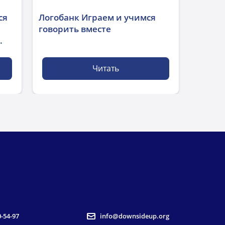
ся
Логобанк Играем и учимся
говорить вместе
.
Читать
0-54-97
info@downsideup.org