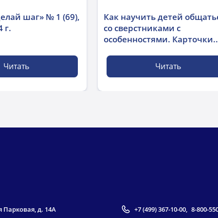
елай шаг» № 1 (69),
Как научить детей общать
 г.
со сверстниками с
особенностями. Карточки..
Читать
Читать
я Парковая, д. 14А
+7 (499) 367-10-00
,
8-800-55