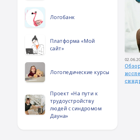
Логобанк
Платформа «Мой
сайт»
30.06.2023
02.06.2
Что такое сенсорная диета и с
Обзо
Логопедические курсы
чем ее едят?
иссл
синд
Проект «На пути к
трудоустройству
людей с синдромом
Дауна»