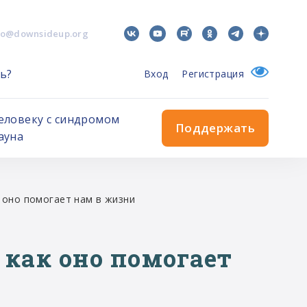
fo@downsideup.org
ь?
Вход
Регистрация
еловеку с синдромом
Поддержать
ауна
 оно помогает нам в жизни
 как оно помогает