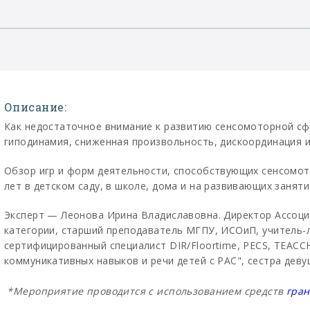
Описание:
Как недостаточное внимание к развитию сенсомоторной сф
гиподинамия, сниженная произвольность, дискоординация и
Обзор игр и форм деятельности, способствующих сенсомото
лет в детском саду, в школе, дома и на развивающих занят
Эксперт — Леонова Ирина Владиславовна. Директор Ассо
категории, старший преподаватель МГПУ, ИСОиП, учитель-л
сертифицированный специалист DIR/Floortime, PECS, TEACC
коммуникативных навыков и речи детей с РАС", сестра деву
*Мероприятие проводится с использованием средств
гран