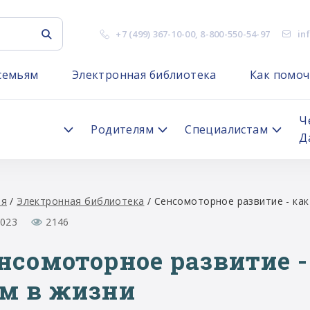
+7 (499) 367-10-00
,
8-800-550-54-97
in
семьям
Электронная библиотека
Как помоч
я
Ч
Родителям
Специалистам
Д
ая
/
Электронная библиотека
/
Сенсомоторное развитие - как
2023
2146
нсомоторное развитие -
м в жизни