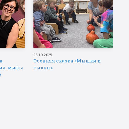
28.10.2025
01.
а
Осенняя сказка «Мышки и
Тр
ия: мифы
тыквы»
ат
6
си