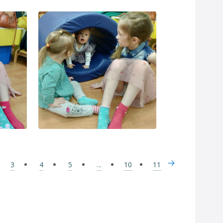
3
4
5
...
10
11