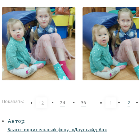
Показать:
24
36
2
12
1
Автор:
Благотворительный фонд «Даунсайд Ап»