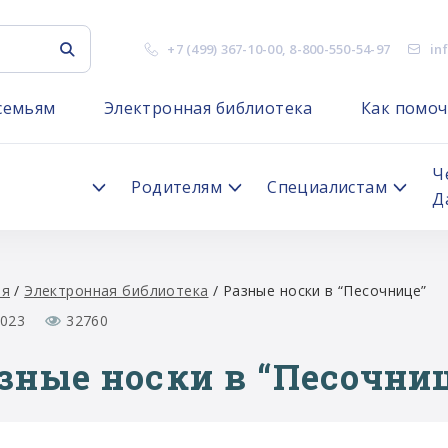
+7 (499) 367-10-00
,
8-800-550-54-97
in
семьям
Электронная библиотека
Как помоч
я
Ч
Родителям
Специалистам
Д
ая
/
Электронная библиотека
/
Разные носки в “Песочнице”
2023
32760
зные носки в “Песочни