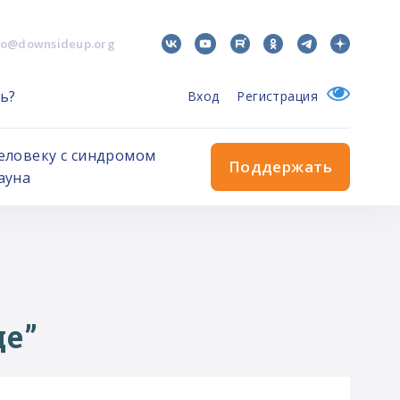
fo@downsideup.org
ь?
Вход
Регистрация
еловеку с синдромом
Поддержать
ауна
це”