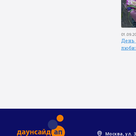
27.05.2017
01.09.2
Выпускной праздник группы
День 
2017
подготовки к школе 2017
люби
Москва, ул. 