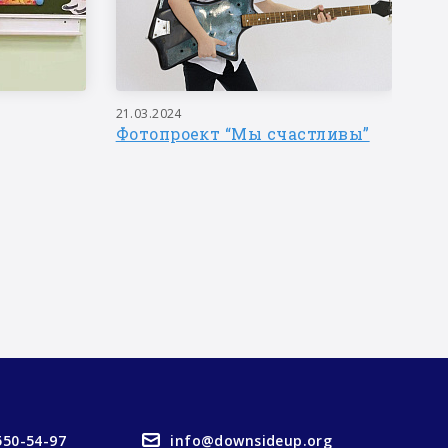
21.03.2024
09.
Фотопроект “Мы счастливы”
Де
и 
550-54-97
info@downsideup.org