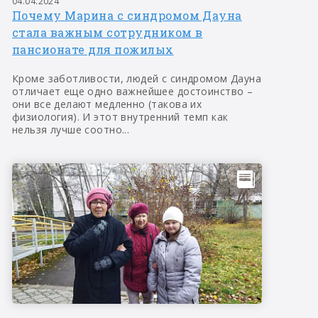
04.04.2024
Почему Марина с синдромом Дауна
стала важным сотрудником в
пансионате для пожилых
Кроме заботливости, людей с синдромом Дауна
отличает еще одно важнейшее достоинство –
они все делают медленно (такова их
физиология). И этот внутренний темп как
нельзя лучше соотно...