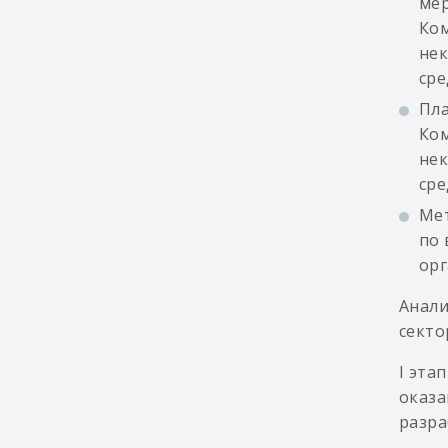
мер
Ком
нек
сре
Пла
Ком
нек
сре
Мет
по 
орг
Анали
секто
I эта
оказа
разра