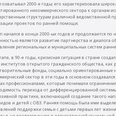
ап охватывал 2000-е годы; его характеризовала шир
тированного некоммерческого сектора к органам ис
арственным структурам различной ведомственной п
зации проектов по ранней помощи;
тап начался в конце 2000-ых годов и продолжается по
нностью является развитие партнерства и диалога об
вления региональных и муниципальных систем ранн
этапе, в 90-е годы, кризисная ситуация в стране соз
 институтов открытого гражданского общества, как
творительные фонды, социально ориентированные 
мерческий сектор в эти годы в основном создавался
ах профессионалами, которые понимали ограничени
одимость перехода от дифференцированной системы 
зивной практике, включающей создание такого нап
идов и детей с ОВЗ. Ранняя помощь была ими выделе
влений поддержки семьи с детьми первых лет жизни
вья, не реализованное в отечественной социальной