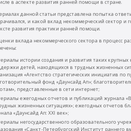
исле в аспекте развития ранней помощи в стране.
ериалах данной статьи представлена попытка ответи
рачивался, и какой вклад некоммерческий сектор и г
ксте развития практики ранней помощи.
ценки вклада некоммерческого сектора в процесс р
ечены:
ериалы истории создания и развития таких крупных
держки детей, находящихся в трудных жизненных си
анизация «Агентство стратегических инициатив по 
готворительный фонд «Даунсайд Ап»; благотворите
отам», представленные в сети интернет;
ериалы ежегодных отчетов и публикаций журнала «В
рудных жизненных ситуациях»; ежегодных отчетов б
нала «Даунсайд Ап: XXI век»;
ериалы негосударственного образовательного учре
азования «Санкт-Петербургский Институт раннего в