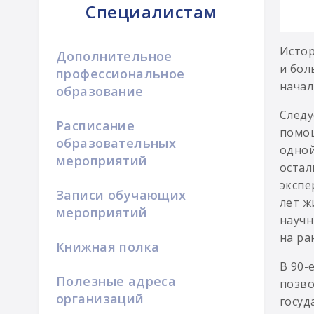
Специалистам
Истор
Дополнительное
и бол
профессиональное
начал
образование
Следу
Расписание
помощ
образовательных
одной
мероприятий
остал
экспе
Записи обучающих
лет ж
мероприятий
научн
на ра
Книжная полка
В 90-
Полезные адреса
позво
организаций
госуд