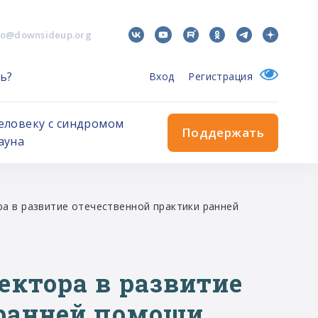
fo@downsideup.org
ь?
Вход
Регистрация
еловеку с синдромом
Поддержать
ауна
а в развитие отечественной практики ранней
ектора в развитие
 ранней помощи