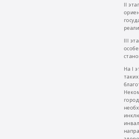
II эт
ориен
госуд
реали
III э
особе
стано
На I 
таких
благо
Неком
город
необх
инклю
инвал
напра
здоро