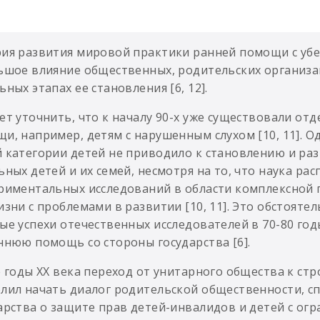
ия развития мировой практики ранней помощи с уб
ьшое влияние общественных, родительских организа
ьных этапах ее становления [6, 12].
ет уточнить, что к началу 90-х уже существовали о
и, например, детям с нарушенным слухом [10, 11]. 
 категории детей не приводило к становлению и ра
ьных детей и их семей, несмотря на то, что наука ра
риментальных исследований в области комплексной
изни с проблемами в развитии [10, 11]. Это обстояте
ые успехи отечественных исследователей в 70-80 го
ннюю помощь со стороны государства [6].
е годы XX века переход от унитарного общества к с
лил начать диалог родительской общественности, сп
арства о защите прав детей-инвалидов и детей с ог