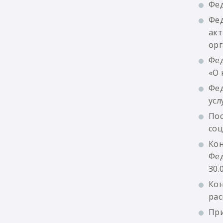
Фед
Фед
акт
орг
Фед
«О 
Фед
усл
Пос
со
Кон
Фед
30.
Кон
рас
При