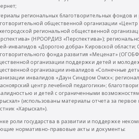
ернет;
ериалы региональных благотворительных фондов и 
готворительной общественной организации «Центр л
егородской региональной общественной организац
рспектива» (НРООРДИЗ «Перспектива»); региональн
ей-инвалидов «Дорогою добра» Кировской области; 
готворительного фонда развития «Меценат» (ОГОБФ
ественной организации поддержки детей и молодеж
ественной организации инвалидов «Солнечные дети
анизации инвалидов «Даун Синдром Омск»; региона
асноярский центр лечебной педагогики»; благотвор
алидностью и детей с ограниченными возможностями
рысхал» (использованы материалы отчета за первое 
стник «Харысхал»).
нке роли государства в развитии и поддержке неком
ющие нормативно-правовые акты и документы: