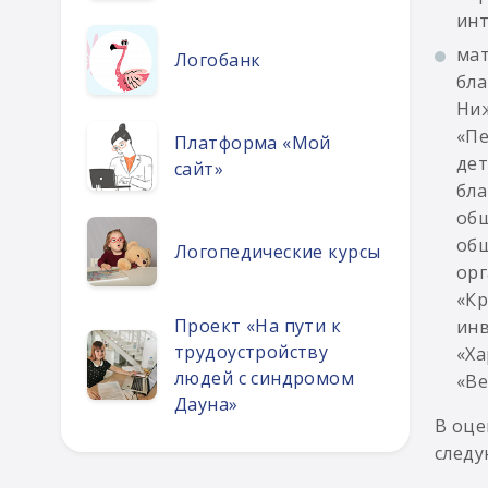
инт
мат
Логобанк
бла
Ниж
«Пе
Платформа «Мой
дет
сайт»
бла
общ
общ
Логопедические курсы
орг
«Кр
Проект «На пути к
инв
трудоустройству
«Ха
людей с синдромом
«Ве
Дауна»
В оце
следу