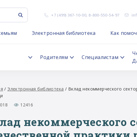
+7 (499) 367-10-00
,
8-800-550-54-97
in
семьям
Электронная библиотека
Как помоч
я
Ч
Родителям
Специалистам
Д
ая
/
Электронная библиотека
/
Вклад некоммерческого сектор
и
2018
12416
лад некоммерческого с
ечественной практики