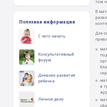
том ч
В мат
разво
Полезная информация
конте
Для о
С чего начать
привл
мат
Консультативный
под
форум
орг
бла
сир
Дневник развития
мат
ребенка
в т
жур
Личное дело
мат
обр